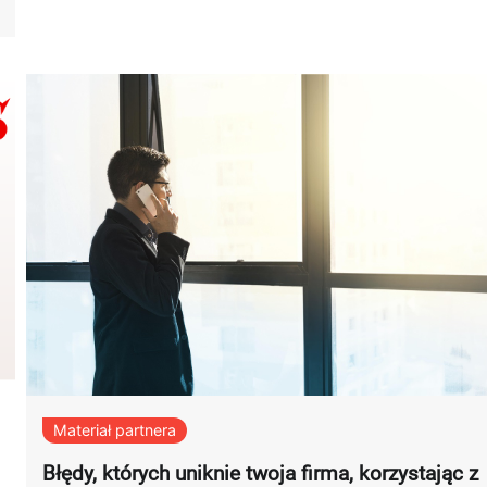
Materiał partnera
Błędy, których uniknie twoja firma, korzystając z