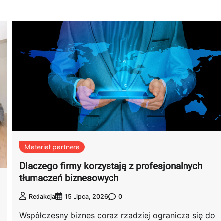
Ciekawostki
Materiał partnera
Historia Halloween: Skąd wzięła się ta
tradycja?
Dlaczego firmy korzystają z profesjonalnych
tłumaczeń biznesowych
Redakcja
28 Października, 2023
0
0
Redakcja
15 Lipca, 2026
Współczesny biznes coraz rzadziej ogranicza się do