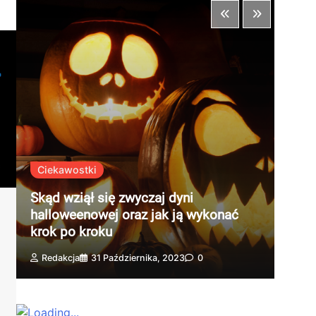
Ciekawostki
Cie
Skąd wziął się zwyczaj dyni
halloweenowej oraz jak ją wykonać
Prze
krok po kroku
hal
Redakcja
31 Października, 2023
0
Red