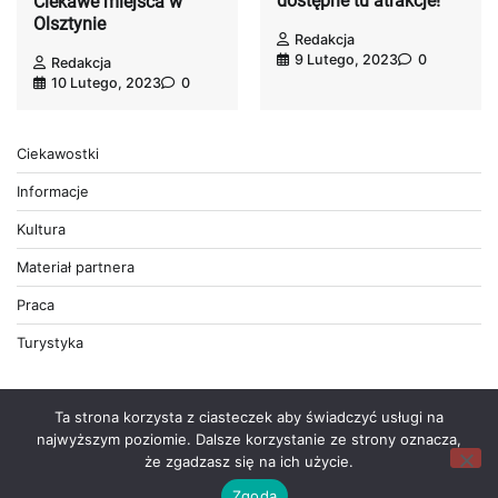
dostępne tu atrakcje!
Ciekawe miejsca w
Olsztynie
Redakcja
9 Lutego, 2023
0
Redakcja
10 Lutego, 2023
0
Ciekawostki
Informacje
Kultura
Materiał partnera
Praca
Turystyka
Ta strona korzysta z ciasteczek aby świadczyć usługi na
najwyższym poziomie. Dalsze korzystanie ze strony oznacza,
że zgadzasz się na ich użycie.
Wszystkie prawa zastrzeżone © 2026
Wiadomości
Zgoda